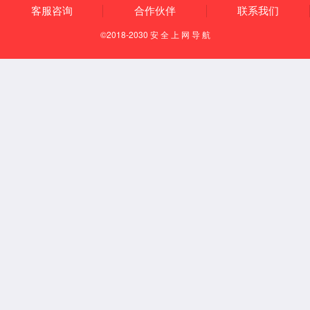
上一篇：
凝心聚力 骏业日新——英国365公司官网公司召开新产品推介暨2026年度研发方向研讨会
下一篇：
英国365公司官网及旗下装备公司通过能源管理体系认证审核
XML 地图